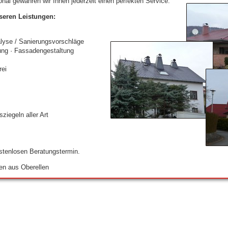
nal gewähren wir Ihnen jederzeit einen perfekten Service.
seren Leistungen:
alyse / Sanierungsvorschläge
ung · Fassadengestaltung
n
rei
ziegeln aller Art
stenlosen Beratungstermin.
en aus Oberellen