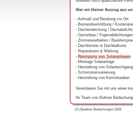
unserem hoch qualifizierten Perso
Hier ein kleiner Auszug aus un
- Aufmaß und Beratung vor Ort
- Bestandsermittlung / Kostenan
- Dacheindeckung / Dachabdicht
- Gerüstbau / Fugenabdichtunge
- Zimmereiarbeiten / Bauklempne
- Dachfenster & Dachbalkone
- Reparaturen & Wartung
-
Reinigung von Solaranlagen
- Montage Solaranlage
- Herstellung von Solardurchgangs
- Schornsteinsanierung
- Herstellung von Kaminhauben
Vereinbaren Sie mit uns einen ko
Ihr Team von Büttner Bedachung
(C) Buettner Bedachungen 2009